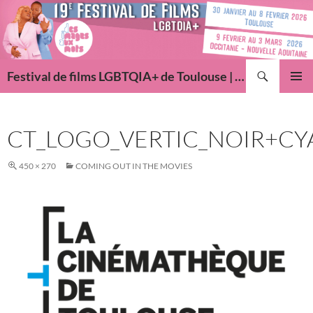
Aller
au
contenu
Recherche
Festival de films LGBTQIA+ de Toulouse | Des Images Aux Mots
MENU
PRINCI
CT_LOGO_VERTIC_NOIR+CY
450 × 270
COMING OUT IN THE MOVIES