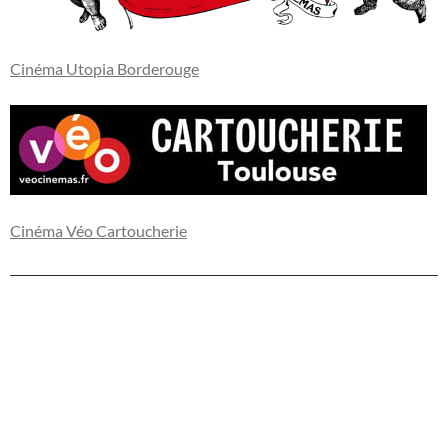
Cinéma Utopia Borderouge
Cinéma Véo Cartoucherie