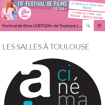
Aller
au
contenu
Recherche
Festival de films LGBTQIA+ de Toulouse | Des Images Aux Mots
MENU
PRINCI
LES SALLES À TOULOUSE