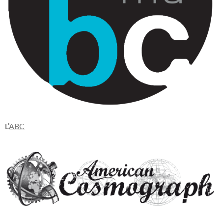
L’
ABC