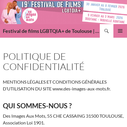
Aller
au
contenu
Recherche
Festival de films LGBTQIA+ de Toulouse | Des Images Aux Mots
MENU
PRINCI
POLITIQUE DE
CONFIDENTIALITÉ
MENTIONS LÉGALES ET CONDITIONS GÉNÉRALES
D’UTILISATION DU SITE www.des-images-aux-mots.fr.
QUI SOMMES-NOUS ?
Des Images Aux Mots, 55 CHE CASSAING 31500 TOULOUSE,
Association Loi 1901.