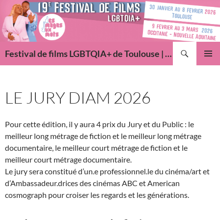
Aller
au
contenu
Recherche
Festival de films LGBTQIA+ de Toulouse | Des Images Aux Mots
MENU
PRINCI
LE JURY DIAM 2026
Pour cette édition, il y aura 4 prix du Jury et du Public : le
meilleur long métrage de fiction et le meilleur long métrage
documentaire, le meilleur court métrage de fiction et le
meilleur court métrage documentaire.
Le jury sera constitué d’un.e professionnel.le du cinéma/art et
d’Ambassadeur.drices des cinémas ABC et American
cosmograph pour croiser les regards et les générations.