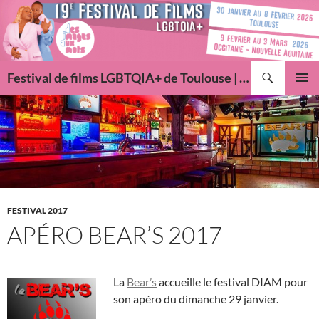
Aller
au
contenu
Recherche
Festival de films LGBTQIA+ de Toulouse | Des Images Aux Mots
MENU
PRINCI
FESTIVAL 2017
APÉRO BEAR’S 2017
La
Bear’s
accueille le festival DIAM pour
son apéro du dimanche 29 janvier.