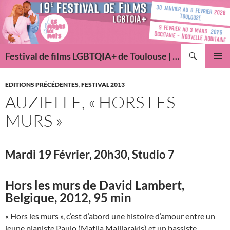
Aller
au
contenu
Recherche
Festival de films LGBTQIA+ de Toulouse | Des Images Aux Mots
MENU
PRINCI
EDITIONS PRÉCÉDENTES
,
FESTIVAL 2013
AUZIELLE, « HORS LES
MURS »
Mardi 19 Février, 20h30, Studio 7
Hors les murs
de David Lambert,
Belgique, 2012, 95 min
« Hors les murs », c’est d’abord une histoire d’amour entre un
jeune pianiste Paulo (Matila Malliarakis) et un bassiste