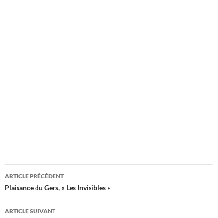
Navigation
ARTICLE PRÉCÉDENT
des
Plaisance du Gers, « Les Invisibles »
articles
ARTICLE SUIVANT