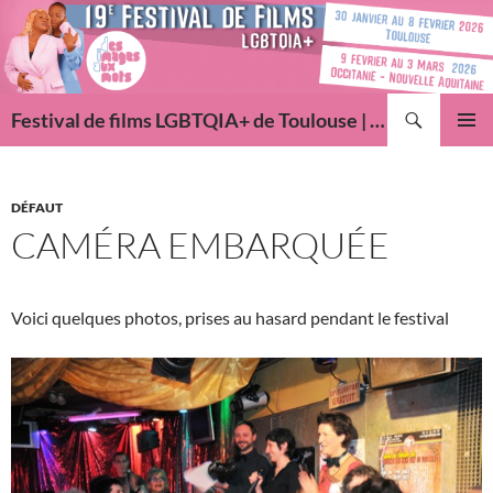
Aller
au
contenu
Recherche
Festival de films LGBTQIA+ de Toulouse | Des Images Aux Mots
MENU
PRINCI
DÉFAUT
CAMÉRA EMBARQUÉE
Voici quelques photos, prises au hasard pendant le festival