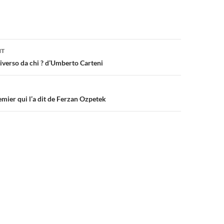
on
NT
iverso da chi ? d’Umberto Carteni
emier qui l’a dit de Ferzan Ozpetek