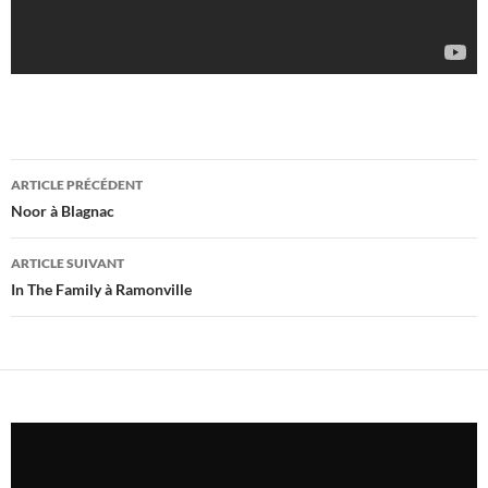
Navigation
ARTICLE PRÉCÉDENT
des
Noor à Blagnac
articles
ARTICLE SUIVANT
In The Family à Ramonville