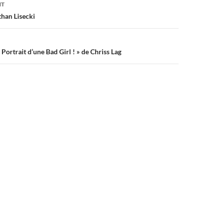
on
NT
than Lisecki
: Portrait d’une Bad Girl ! » de Chriss Lag