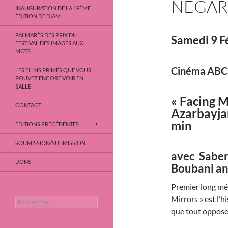
NEGAR
INAUGURATION DE LA 19ÈME
ÉDITION DE DIAM
PALMARÈS DES PRIX DU
Samedi 9 F
FESTIVAL DES IMAGES AUX
MOTS
Cinéma ABC
LES FILMS PRIMÉS QUE VOUS
POUVEZ ENCORE VOIR EN
SALLE
« Facing M
CONTACT
Azarbayjan
min
EDITIONS PRÉCÉDENTES
SOUMISSION/SUBMISSION
avec Sabe
DONS
Boubani a
Premier long mét
Mirrors » est l’
Rechercher :
que tout oppose 