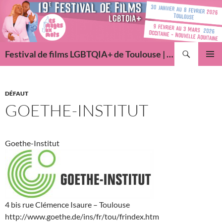
Aller
au
contenu
Recherche
Festival de films LGBTQIA+ de Toulouse | Des Images Aux Mots
MENU
PRINCI
DÉFAUT
GOETHE-INSTITUT
Goethe-Institut
4 bis rue Clémence Isaure – Toulouse
http://www.goethe.de/ins/fr/tou/frindex.htm