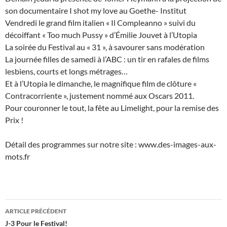
son documentaire I shot my love au Goethe- Institut
Vendredi le grand film italien « Il Compleanno » suivi du
décoiffant « Too much Pussy » d’Émilie Jouvet à l’Utopia
La soirée du Festival au « 31 », à savourer sans modération
La journée filles de samedi à l’ABC : un tir en rafales de films
lesbiens, courts et longs métrages…
Et à l’Utopia le dimanche, le magnifique film de clôture «
Contracorriente », justement nommé aux Oscars 2011.
Pour couronner le tout, la fête au Limelight, pour la remise des
Prix !
Détail des programmes sur notre site : www.des-images-aux-
mots.fr
Navigation
ARTICLE PRÉCÉDENT
des
J-3 Pour le Festival!