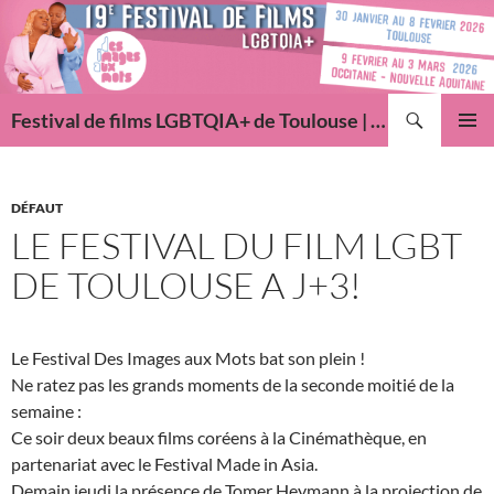
Aller
au
contenu
Recherche
Festival de films LGBTQIA+ de Toulouse | Des Images Aux Mots
MENU
PRINCI
DÉFAUT
LE FESTIVAL DU FILM LGBT
DE TOULOUSE A J+3!
Le Festival Des Images aux Mots bat son plein !
Ne ratez pas les grands moments de la seconde moitié de la
semaine :
Ce soir deux beaux films coréens à la Cinémathèque, en
partenariat avec le Festival Made in Asia.
Demain jeudi la présence de Tomer Heymann à la projection de