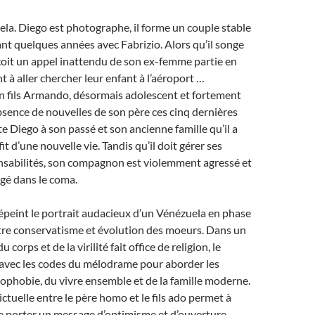
la. Diego est photographe, il forme un couple stable
t quelques années avec Fabrizio. Alors qu’il songe
eçoit un appel inattendu de son ex-femme partie en
t à aller chercher leur enfant à l’aéroport …
on fils Armando, désormais adolescent et fortement
absence de nouvelles de son père ces cinq dernières
e Diego à son passé et son ancienne famille qu’il a
it d’une nouvelle vie. Tandis qu’il doit gérer ses
nsabilités, son compagnon est violemment agressé et
gé dans le coma.
épeint le portrait audacieux d’un Vénézuela en phase
tre conservatisme et évolution des moeurs. Dans un
u corps et de la virilité fait office de religion, le
 avec les codes du mélodrame pour aborder les
phobie, du vivre ensemble et de la famille moderne.
ictuelle entre le père homo et le fils ado permet à
e porter un message d’optimisme et d’ouverture