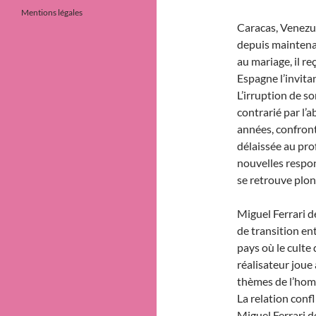
Mentions légales
Caracas, Venezue
depuis maintenan
au mariage, il r
Espagne l’invitan
L’irruption de s
contrarié par l’
années, confront
délaissée au prof
nouvelles respo
se retrouve plon
Miguel Ferrari d
de transition en
pays où le culte d
réalisateur joue
thèmes de l’homo
La relation confl
Miguel Ferrari d