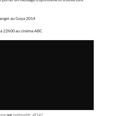
tranger au Goya 2014
r à 22h00 au cinéma ABC
Rose
par
optimalefr_4f141