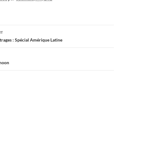
on
NT
rages : Spécial Amérique Latine
 moon