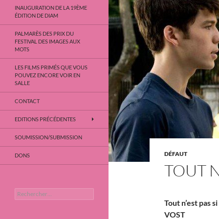
INAUGURATION DE LA 19ÈME
ÉDITION DE DIAM
PALMARÈS DES PRIX DU
FESTIVAL DES IMAGES AUX
MOTS
LES FILMS PRIMÉS QUE VOUS
POUVEZ ENCORE VOIR EN
SALLE
CONTACT
EDITIONS PRÉCÉDENTES
SOUMISSION/SUBMISSION
DÉFAUT
DONS
TOUT N
Rechercher :
Tout n’est pas s
VOST