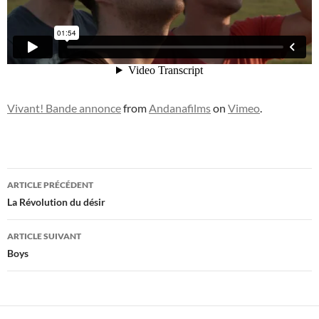
Vivant! Bande annonce
from
Andanafilms
on
Vimeo
.
Navigation
ARTICLE PRÉCÉDENT
des
La Révolution du désir
articles
ARTICLE SUIVANT
Boys