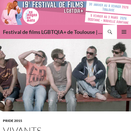
Aller
au
contenu
Recherche
Festival de films LGBTQIA+ de Toulouse | Des Images Aux Mots
MENU
PRINCI
PRIDE 2015
VIVANTS