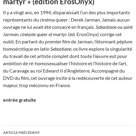
martyr » (édition ErosOnyx)
Il y a vingt ans, en 1994, disparaissait l’un des plus importants
représentants du cinéma queer : Derek Jarman. Jamais aucun
ouvrage ne lui avait été consacré en français.
Sebastiane ou saint
Jarman, cinéaste queer et marty
r (éd. ErosOnyx) corrige cet
oubli. En partant du premier film de Jarman, l’étonnant péplum
homoérotique en latin
Sebastiane
, ce livre explore la singularité
du travail de cet artiste complet dont toute l’œuvre eut pour
ambition de ré-homosexualiser l’histoire et l’histoire de l’art,
du Caravage au roi Edward II d’Angleterre. Accompagné du
DVD du film, cet ouvrage incite à la redécouverte de cet auteur
majeur, trop méconnu en France.
entrée gratuite
Navigation
ARTICLE PRÉCÉDENT